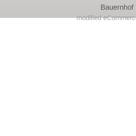
Bauernhof
mod
ified eCommerc